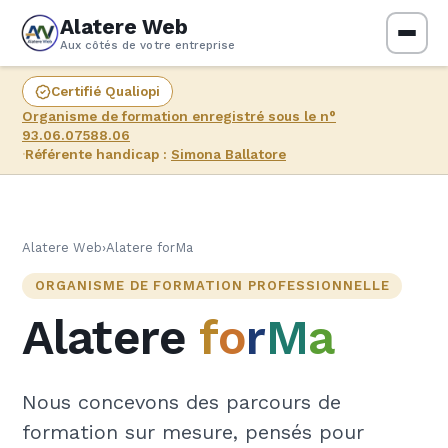
Alatere Web
Aux côtés de votre entreprise
Certifié Qualiopi
Organisme de formation enregistré sous le n°
93.06.07588.06
·
Référente handicap :
Simona Ballatore
Alatere Web
›
Alatere forMa
ORGANISME DE FORMATION PROFESSIONNELLE
Alatere
f
o
r
M
a
Nous concevons des parcours de
formation sur mesure, pensés pour