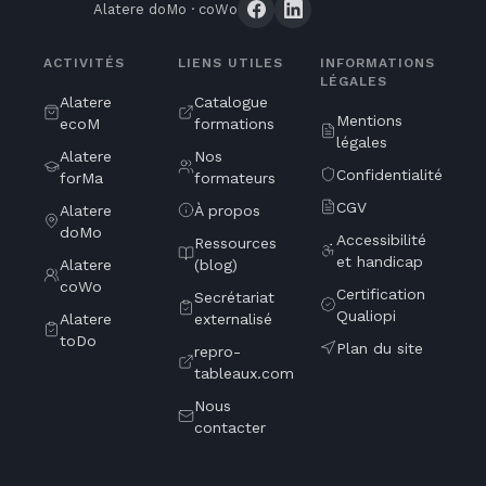
Alatere doMo · coWo
ACTIVITÉS
LIENS UTILES
INFORMATIONS
LÉGALES
Alatere
Catalogue
Mentions
ecoM
formations
légales
Alatere
Nos
Confidentialité
forMa
formateurs
CGV
Alatere
À propos
doMo
Accessibilité
Ressources
et handicap
Alatere
(blog)
coWo
Certification
Secrétariat
Qualiopi
Alatere
externalisé
toDo
Plan du site
repro-
tableaux.com
Nous
contacter